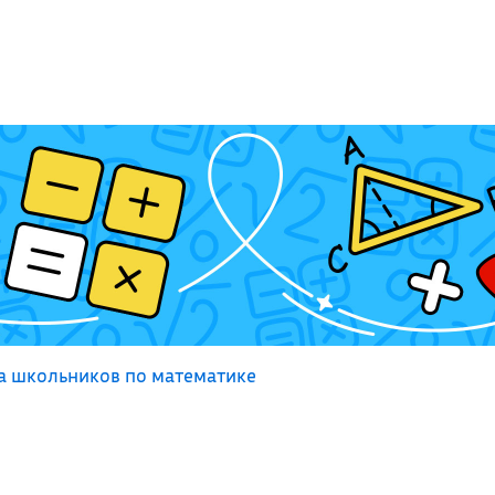
а школьников по математике