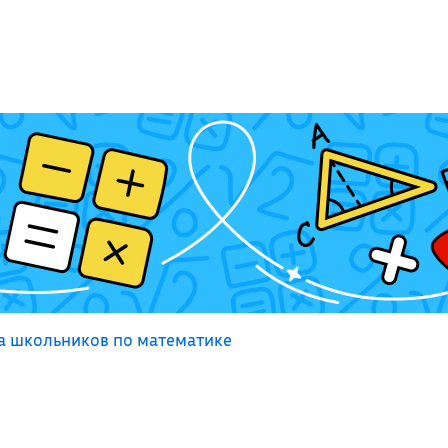
а школьников по математике