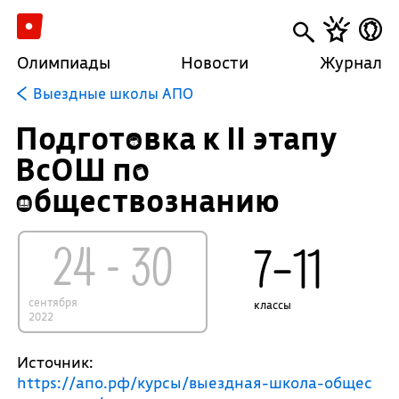
Олимпиады
Новости
Журнал
Выездные школы АПО
Подготовка к II этапу
ВсОШ по
обществознанию
24 - 30
7–11
сентября
классы
2022
Источник:
https://апо.рф/курсы/выездная-школа-общес