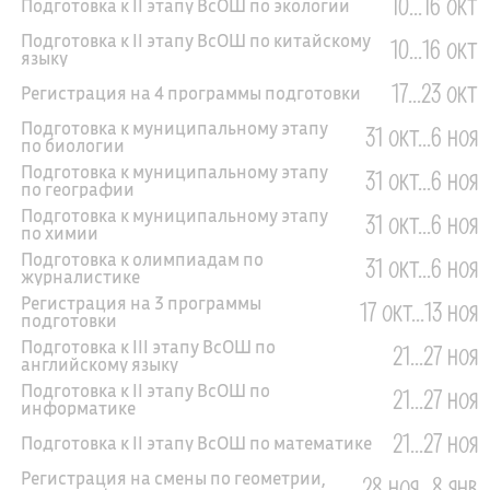
10...16 окт
Подготовка к II этапу ВсОШ по экологии
Подготовка к II этапу ВсОШ по китайскому
10...16 окт
языку
17...23 окт
Регистрация на 4 программы подготовки
Подготовка к муниципальному этапу
31 окт...6 ноя
по биологии
Подготовка к муниципальному этапу
31 окт...6 ноя
по географии
Подготовка к муниципальному этапу
31 окт...6 ноя
по химии
Подготовка к олимпиадам по
31 окт...6 ноя
журналистике
Регистрация на 3 программы
17 окт...13 ноя
подготовки
Подготовка к III этапу ВсОШ по
21...27 ноя
английскому языку
Подготовка к II этапу ВсОШ по
21...27 ноя
информатике
21...27 ноя
Подготовка к II этапу ВсОШ по математике
Регистрация на смены по геометрии,
28 ноя...8 янв