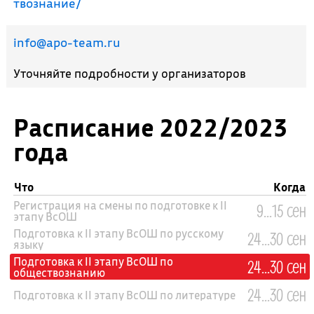
твознание/
info@apo-team.ru
Уточняйте подробности у организаторов
Расписание 2022/2023
года
Что
Когда
Регистрация на смены по подготовке к II
9...15 сен
этапу ВсОШ
Подготовка к II этапу ВсОШ по русскому
24...30 сен
языку
Подготовка к II этапу ВсОШ по
24...30 сен
обществознанию
24...30 сен
Подготовка к II этапу ВсОШ по литературе