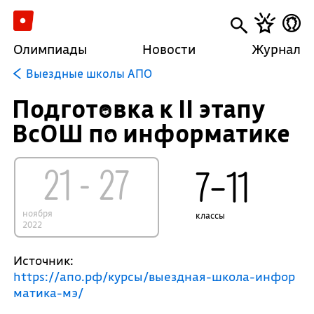
Олимпиады
Новости
Журнал
Выездные школы АПО
Подготовка к II этапу
ВсОШ по информатике
21 - 27
7–11
ноября
классы
2022
Источник:
https://апо.рф/курсы/выездная-школа-инфор
матика-мэ/