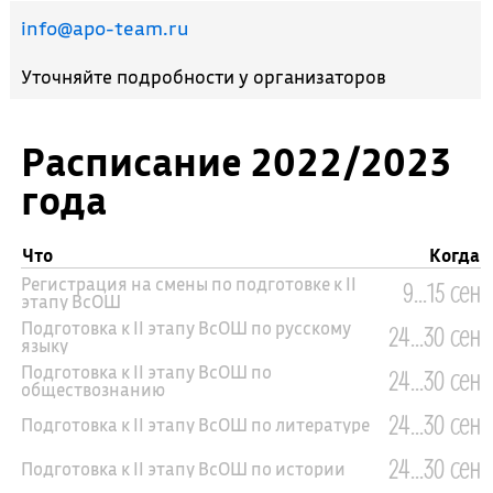
info@apo-team.ru
Уточняйте подробности у организаторов
Расписание 2022/2023
года
Что
Когда
Регистрация на смены по подготовке к II
9...15 сен
этапу ВсОШ
Подготовка к II этапу ВсОШ по русскому
24...30 сен
языку
Подготовка к II этапу ВсОШ по
24...30 сен
обществознанию
24...30 сен
Подготовка к II этапу ВсОШ по литературе
24...30 сен
Подготовка к II этапу ВсОШ по истории