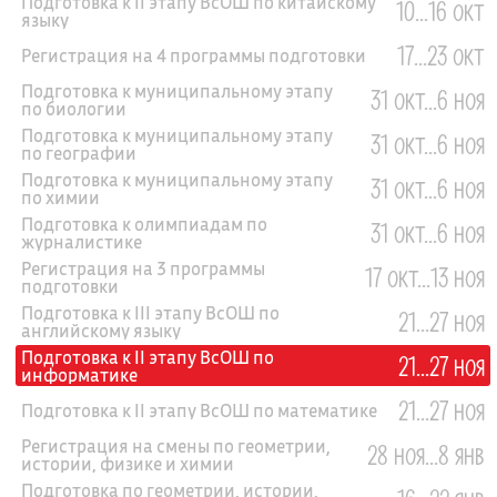
Подготовка к II этапу ВсОШ по китайскому
10...16 окт
языку
17...23 окт
Регистрация на 4 программы подготовки
Подготовка к муниципальному этапу
31 окт...6 ноя
по биологии
Подготовка к муниципальному этапу
31 окт...6 ноя
по географии
Подготовка к муниципальному этапу
31 окт...6 ноя
по химии
Подготовка к олимпиадам по
31 окт...6 ноя
журналистике
Регистрация на 3 программы
17 окт...13 ноя
подготовки
Подготовка к III этапу ВсОШ по
21...27 ноя
английскому языку
Подготовка к II этапу ВсОШ по
21...27 ноя
информатике
21...27 ноя
Подготовка к II этапу ВсОШ по математике
Регистрация на смены по геометрии,
28 ноя...8 янв
истории, физике и химии
Подготовка по геометрии, истории,