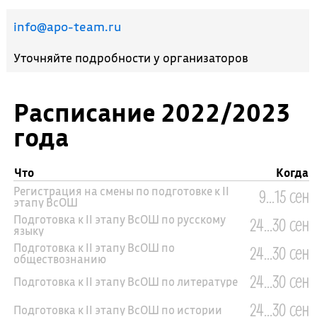
info@apo-team.ru
Уточняйте подробности у организаторов
Расписание 2022/2023
года
Что
Когда
Регистрация на смены по подготовке к II
9...15 сен
этапу ВсОШ
Подготовка к II этапу ВсОШ по русскому
24...30 сен
языку
Подготовка к II этапу ВсОШ по
24...30 сен
обществознанию
24...30 сен
Подготовка к II этапу ВсОШ по литературе
24...30 сен
Подготовка к II этапу ВсОШ по истории