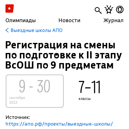
Олимпиады
Новости
Журнал
Выездные школы АПО
Регистрация на смены
по подготовке к II этапу
ВсОШ по 9 предметам
9 - 30
7–11
сентября
классы
2022
Источник:
https://апо.рф/проекты/выездные-школы/