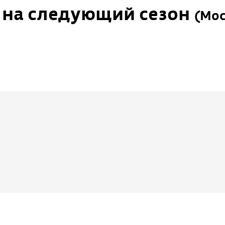
п на следующий сезон
(
Мос