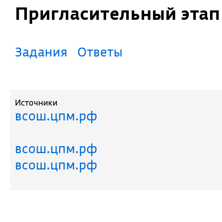
Пригласительный эта
Задания
Ответы
Источники
всош.цпм.рф
всош.цпм.рф
всош.цпм.рф