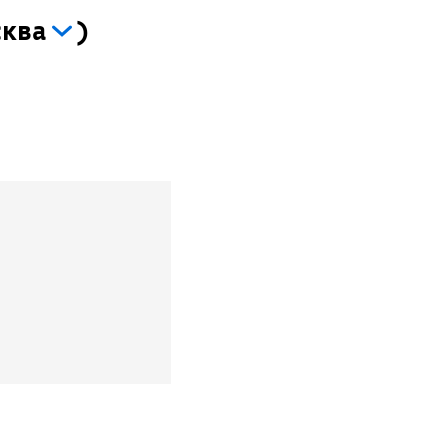
ква
)