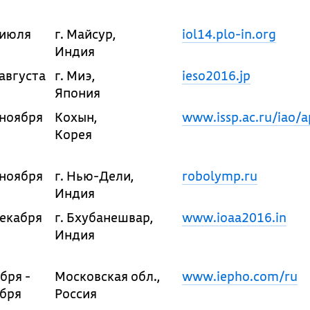
 июля
г. Майсур,
iol14.plo-in.org
Индия
августа
г. Миэ,
ieso2016.jp
Япония
 ноября
Кохын,
www.issp.ac.ru/iao/
Корея
 ноября
г. Нью-Дели,
robolymp.ru
Индия
декабря
г. Бхубанешвар,
www.ioaa2016.in
Индия
бря -
Московская обл.,
www.iepho.com/ru
абря
Россия