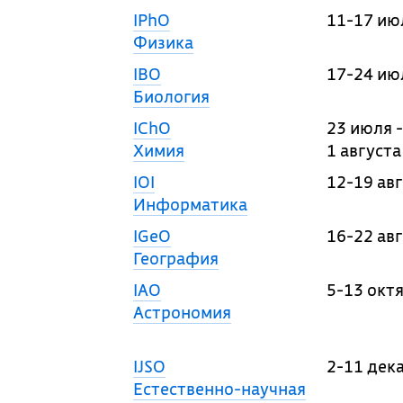
IPhO
11-17 ию
Физика
IBO
17-24 ию
Биология
IChO
23 июля -
Химия
1 августа
IOI
12-19 ав
Информатика
IGeO
16-22 ав
География
IAO
5-13 окт
Астрономия
IJSO
2-11 дек
Естественно-научная