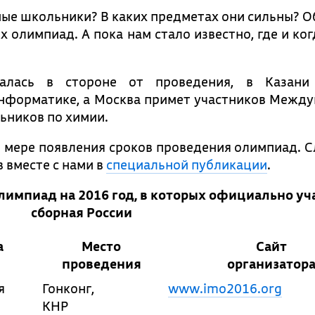
мные школьники? В каких предметах они сильны? О
 олимпиад. А пока нам стало известно, где и ког
талась в стороне от проведения, в Казани
нформатике, а Москва примет участников Межд
ников по химии.
 мере появления сроков проведения олимпиад. С
 вместе с нами в
специальной публикации
.
импиад на 2016 год, в которых официально уч
сборная России
а
Место
Сайт
проведения
организатор
я
Гонконг,
www.imo2016.org
КНР