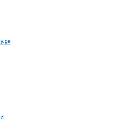
y.ge
id