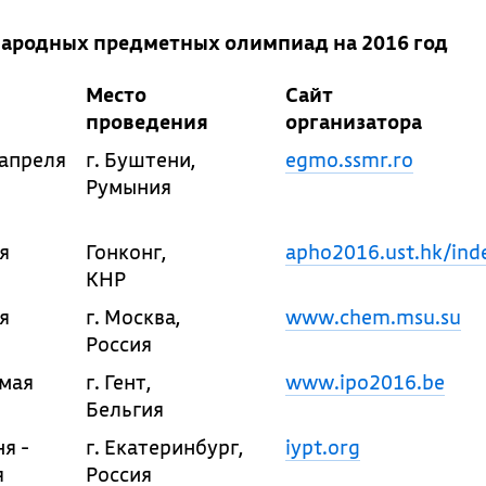
ародных предметных олимпиад на 2016 год
Место
Сайт
проведения
организатора
 апреля
г. Буштени,
egmo.ssmr.ro
Румыния
я
Гонконг,
apho2016.ust.hk/ind
КНР
я
г. Москва,
www.chem.msu.su
Россия
 мая
г. Гент,
www.ipo2016.be
Бельгия
я -
г. Екатеринбург,
iypt.org
я
Россия