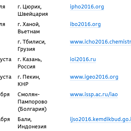
ля
г. Цюрих,
ipho2016.org
Швейцария
ля
г. Ханой,
ibo2016.org
Вьетнам
г. Тбилиси,
www.icho2016.chemistr
Грузия
густа
г. Казань,
ioi2016.ru
Россия
густа
г. Пекин,
www.igeo2016.org
КНР
ября
Смолян-
www.issp.ac.ru/iao
Пампорово
(Болгария)
абря
Бали,
ijso2016.kemdikbud.go.
Индонезия