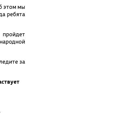
б этом мы
да ребята
 пройдет
ународной
ледите за
аствует
а