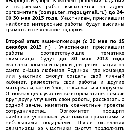
«Народный узор»
. Комплект решений заданий
и творческих работ высылается на адрес
оргкомитета (
computer_mgou@mail.ru) до 24-
00 30 мая 2013 года
. Участникам, приславшим
наиболее интересные работы, будут высланы
грамоты и небольшие подарки.
Второй этап:
взаимопомощи (
с 30 мая по 15
декабря 2013 г.
) . Участникам, приславшим
работы, соответствующие тематике
олимпиады, будут
до 30 мая 2013 года
высланы логины и пароли для регистрации на
сайте «Наша любимая Родина», где команда
или участник смогут создать свой личный
кабинет, разместить свои работы и другие
материалы, вести блог, пользоваться форумом.
Основная цель участия во втором этапе: помочь
друг другу улучшить свои работы, рассказать о
родной земле, наметить совместные проекты
сотрудничества. Оргкомитет поощрит
наиболее успешных участников грамотами и
небольшими подарками. После окончания
олимпиады ее участники смогут продолжить