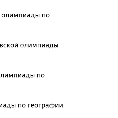
й олимпиады по
овской олимпиады
 олимпиады по
иады по географии