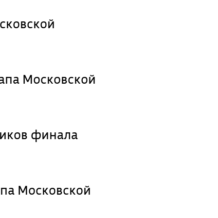
сковской
тапа Московской
ников финала
апа Московской