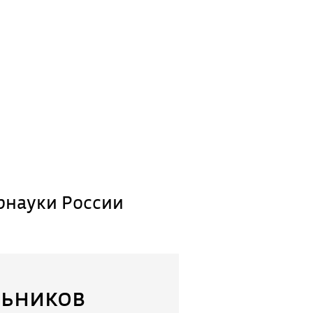
рнауки России
льников