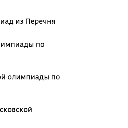
иад из Перечня
олимпиады по
ой олимпиады по
сковской