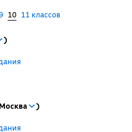
9
10
11 классов
)
адания
Москва
)
адания