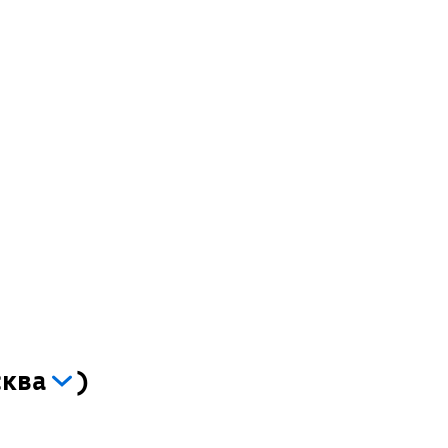
ква
)