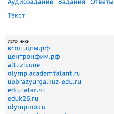
Аудиозадание
Задания
Ответы
Текст
Источники
всош.цпм.рф
центронфим.рф
alt.izh.one
olymp.academtalant.ru
uobrazyurga.kuz-edu.ru
edu.tatar.ru
eduk26.ru
olympmo.ru