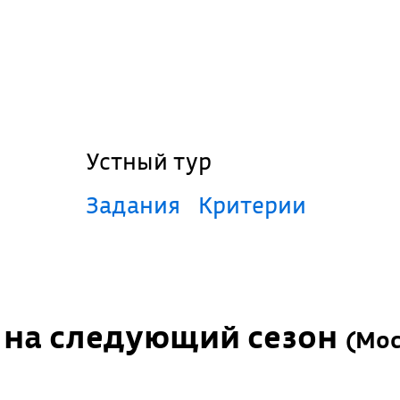
Устный тур
Задания
Критерии
п на следующий сезон
(
Мос