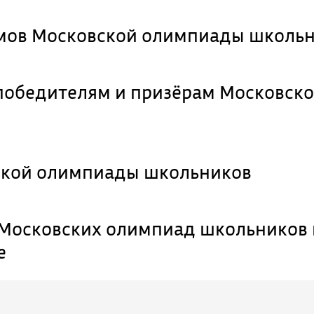
мов Московской олимпиады школь
победителям и призёрам Московск
ской олимпиады школьников
 Московских олимпиад школьников 
е