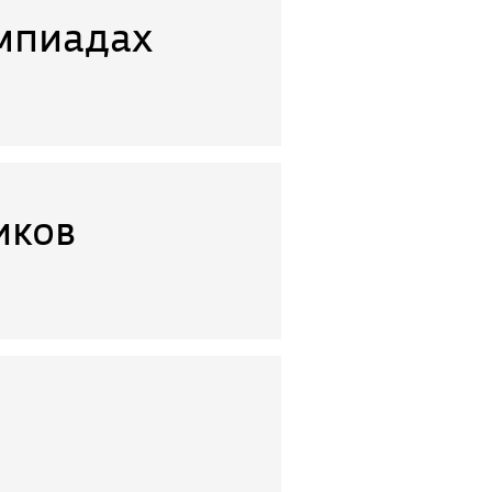
импиадах
иков