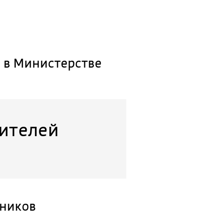
 в Министерстве
дителей
ьников