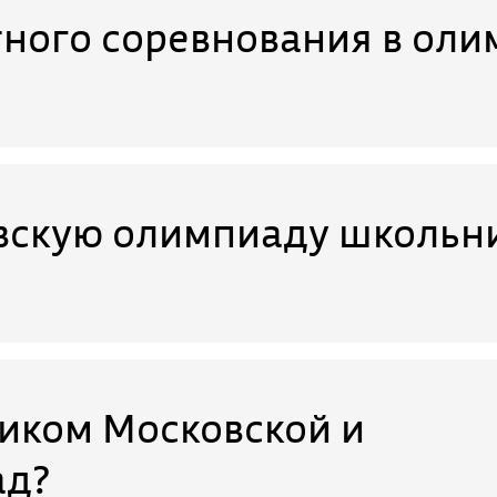
тного соревнования в ол
вскую олимпиаду школьн
ником Московской и
ад?