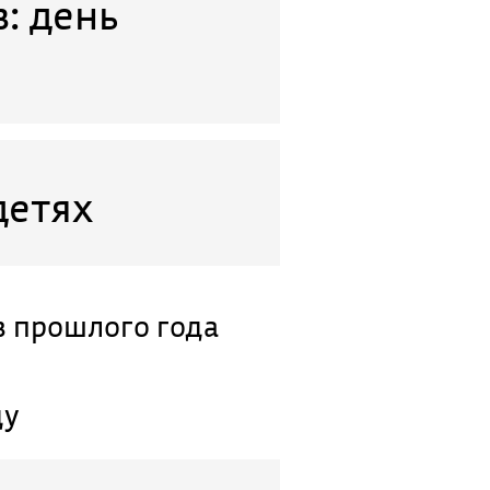
: день
детях
в прошлого года
ду