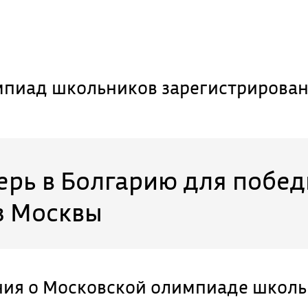
пиад школьников зарегистрирован
ерь в Болгарию для побе
з Москвы
ния о Московской олимпиаде школ