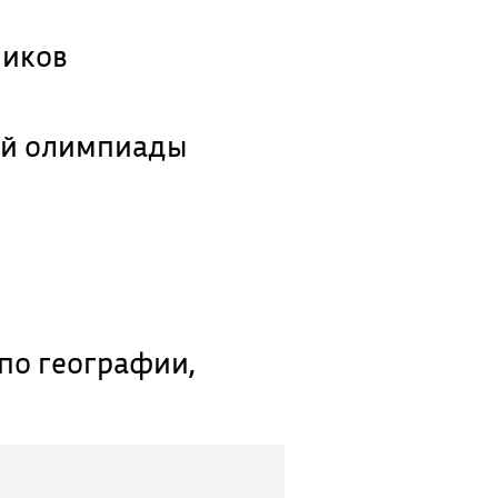
ников
ой олимпиады
по географии,