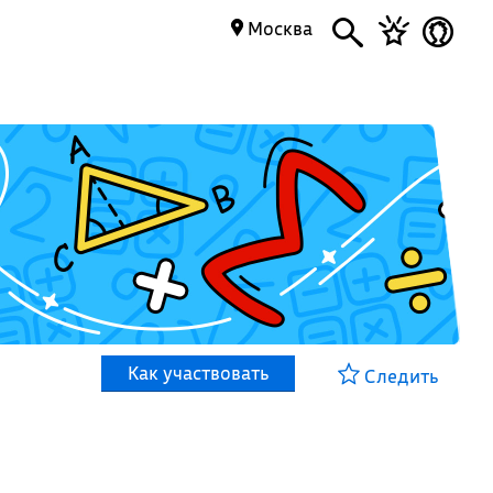
Москва
Как участвовать
Следить