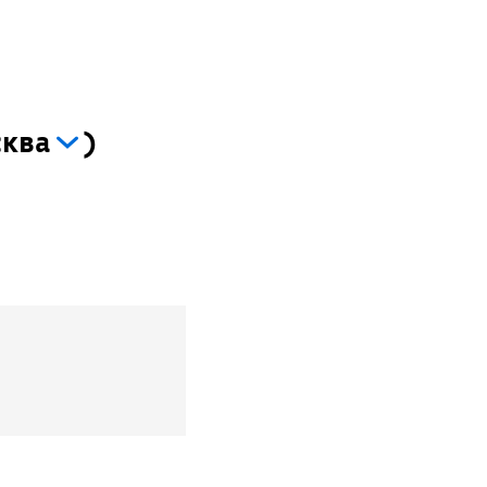
ква
)