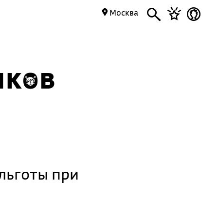
Москва
иков
льготы при