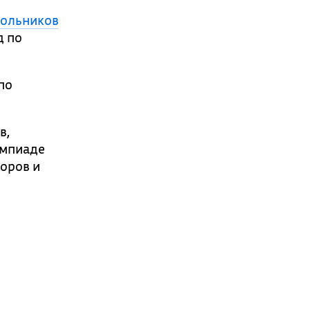
кольников
д по
по
в,
импиаде
оров и