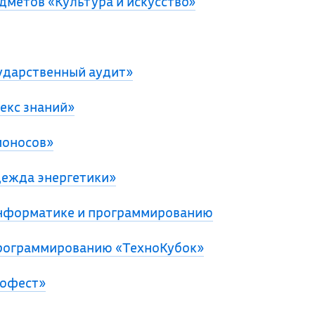
дметов «Культура и искусство»
ударственный аудит»
екс знаний»
моносов»
ежда энергетики»
нформатике и программированию
рограммированию «ТехноКубок»
бофест»