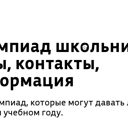
импиад школьн
ы, контакты,
формация
пиад, которые могут давать 
 учебном году.