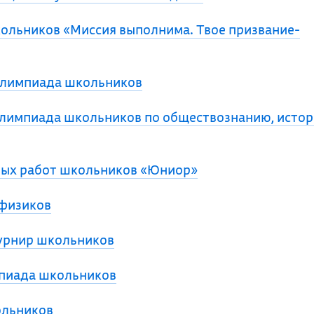
ольников «Миссия выполнима. Твое призвание-
олимпиада школьников
олимпиада школьников по обществознанию, истор
ных работ школьников «Юниор»
 физиков
урнир школьников
мпиада школьников
ольников