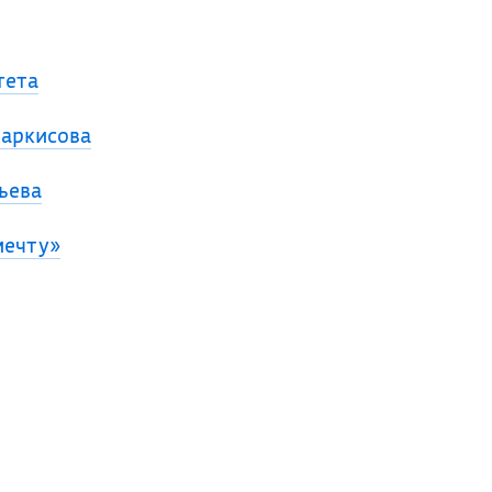
тета
Саркисова
ьева
мечту»