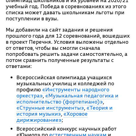
олимпиад школьников и их уровней на 2020/21
учебный год. Победа в соревнованиях из этого
списка может давать школьникам льготы при
поступлении в вузы.
Мы добавили на сайт задания и решения
прошлого года для 12 соревнований, вошедших
в проект Перечня. Условия выложены отдельно
от ответов, чтобы вы смогли сначала
попробовать решить задачи самостоятельно, а
потом сравнить полученные результаты с
ответами:
Всероссийская олимпиада учащихся
музыкальных училищ и колледжей по
профилю
«Инструменты народного
оркестра»
,
«Музыкальная педагогика и
исполнительство (фортепиано)»
,
«Струнные инструменты»
,
«Теория и
история музыки»
,
«Хоровое
дирижирование»
;
Всероссийский конкурс научных работ
«Юниор» по
естественным наукам
и