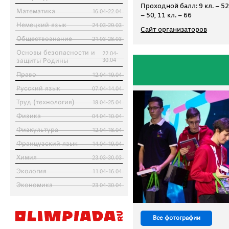
Проходной балл: 9 кл. – 52,
Математика
16.04-22.04
– 50, 11 кл. – 66
Немецкий язык
24.03-29.03
Сайт организаторов
Обществознание
21.03-28.03
Основы безопасности и
22.04-
защиты Родины
30.04
Право
12.04-19.04
Русский язык
07.04-14.04
Труд (технология)
18.04-25.04
Физика
04.04-10.04
Физкультура
12.04-18.04
Французский язык
14.04-19.04
Химия
23.03-30.03
Экология
11.04-16.04
Экономика
23.04-30.04
Все фотографии