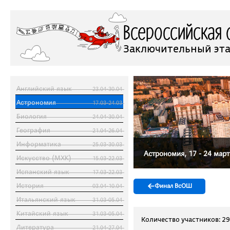
Всероссийская
Заключительный эта
Английский язык
23.04-30.04
Астрономия
17.03-24.03
Биология
24.04-30.04
География
21.04-26.04
Информатика
25.03-30.03
Астрономия, 17 - 24 мар
Искусство (МХК)
15.03-22.03
Испанский язык
17.03-22.03
←
История
Финал ВсОШ
03.04-10.04
Итальянский язык
31.03-05.04
Китайский язык
31.03-05.04
Количество участников: 2
Литература
21.04-27.04