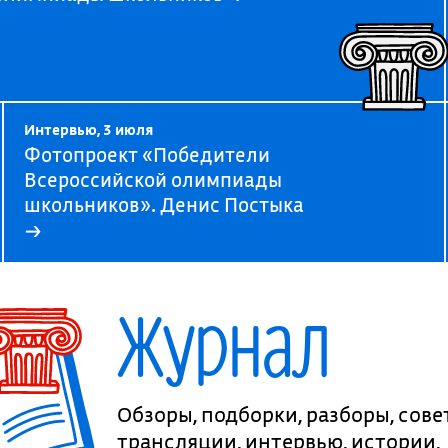
Интервью, 3 июля
Фотопроект «Победители
Всероссийской олимпиады
школьников». Денис Постыка
→
Журнал
Обзоры, подборки, разборы, сове
трансляции, интервью, истории,