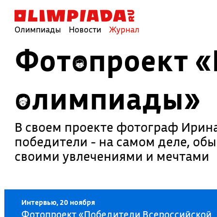
Олимпиады
Новости
Журнал
Фотопроект «
олимпиады»
В своем проекте фотограф Ирина
победители - на самом деле, об
своими увлечениями и мечтами
Интервью, 20 ноября
Фотопроект «Победители Всероссийской