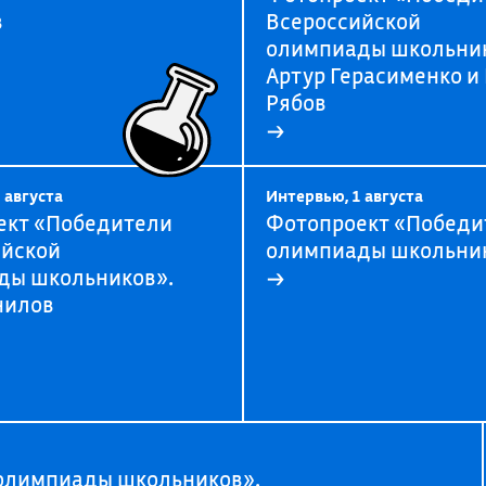
в
Всероссийской
олимпиады школьник
Артур Герасименко и
Рябов
→
 августа
Интервью, 1 августа
ект «Победители
Фотопроект «Победи
ийской
олимпиады школьник
ды школьников».
→
нилов
олимпиады школьников».