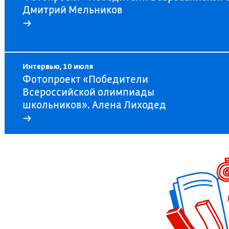
Дмитрий Мельников
→
Интервью, 10 июля
Фотопроект «Победители
Всероссийской олимпиады
школьников». Алена Лиходед
→