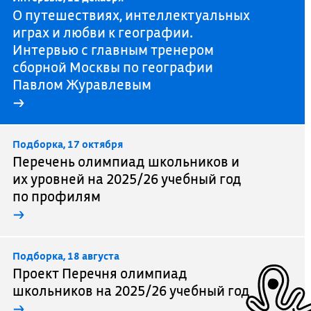
О путешествиях, интеллектуальных
играх и любви к географии.
Интервью с главным тренером
сборной Москвы по географии
Павлом Журавлевым
→
Подборка, 17 октября
Перечень олимпиад школьников и
их уровней на 2025/26 учебный год
по профилям
→
Подборка, 18 августа
Проект Перечня олимпиад
школьников на 2025/26 учебный год
→