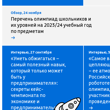
Обзор, 24 ноября
Перечень олимпиад школьников и
их уровней на 2023/24 учебный год
по предметам
→
Интервью, 27 сентября
Интервью, 5
«Уметь обжигаться –
«Самое в
самый полезный навык,
цепляющ
который только может
– ее атм
быть у
Российс
предпринимателя»:
робототе
секреты кейс-
олимпиад
чемпионата по
участник
экономике и
проведе
предпринимательству
→