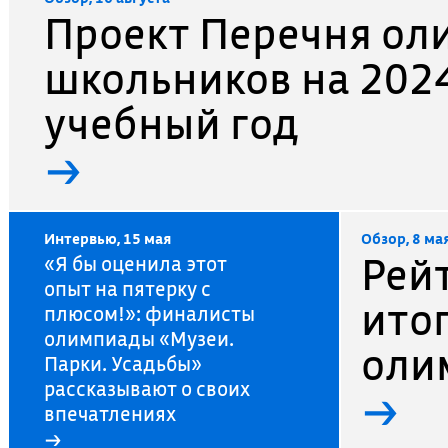
Проект Перечня ол
школьников на 202
учебный год
→
Интервью, 15 мая
Обзор, 8 ма
Рей
«Я бы оценила этот
опыт на пятерку с
ито
плюсом!»: финалисты
олимпиады «Музеи.
оли
Парки. Усадьбы»
рассказывают о своих
→
впечатлениях
→