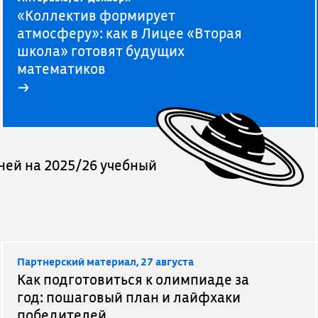
«Коллектив формирует
атмосферу»: как в Лицее «Вторая
школа» готовят будущих
математиков
→
ней на 2025/26 учебный
Партнерский материал, 27 августа
Как подготовиться к олимпиаде за
год: пошаговый план и лайфхаки
победителей