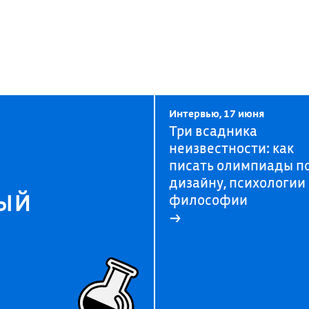
Интервью, 17 июня
Три всадника
неизвестности: как
писать олимпиады п
дизайну, психологии
ый
философии
→