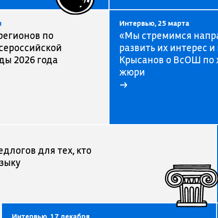
я
Интервью, 25 марта
регионов по
«Мы стремимся напра
сероссийской
развить их интерес 
ы 2026 года
Крысанов о ВсОШ по 
жюри
→
едлогов для тех, кто
языку
Интервью, 17 декабря