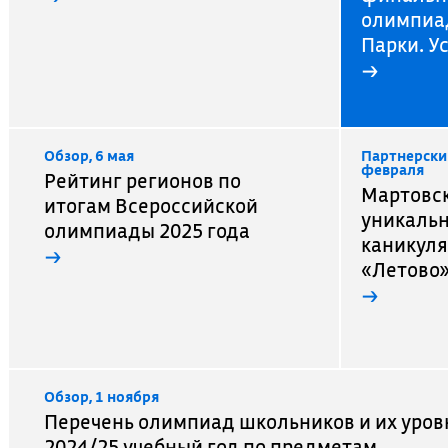
олимпиа
Парки. У
→
Обзор, 6 мая
Партнерски
февраля
Рейтинг регионов по
Мартовск
итогам Всероссийской
уникаль
олимпиады 2025 года
каникуля
→
«Летово
→
Обзор, 1 ноября
Перечень олимпиад школьников и их уров
2024/25 учебный год по предметам