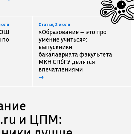
июля
Cтатья, 2 июля
сОШ
«Образование — это про
 по
умение учиться»:
выпускники
бакалавриата факультета
МКН СПбГУ делятся
впечатлениями
→
ание
.ru и ЦПМ:
ники лучше