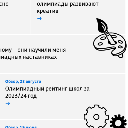
сно
олимпиады развивают
креатив
→
ному – они научили меня
пиадных наставниках
Обзор, 28 августа
Олимпиадный рейтинг школ за
2023/24 год
→
Обзор, 19 июня