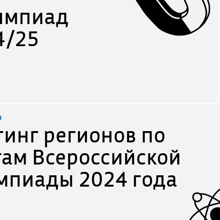
импиад
4/25
я
тинг регионов по
гам Всероссийской
мпиады 2024 года