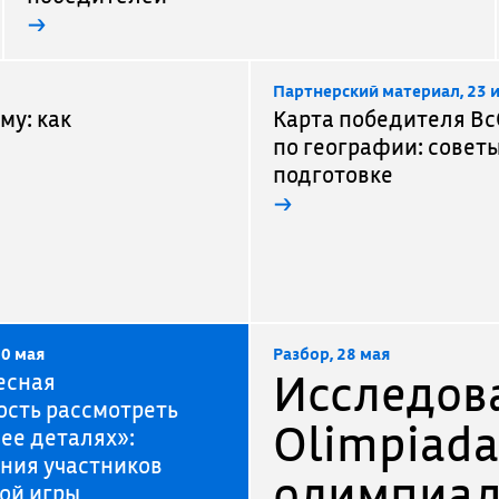
→
Партнерский материал, 23 
му: как
Карта победителя В
по географии: советы
подготовке
→
30 мая
Разбор, 28 мая
Исследов
есная
сть рассмотреть
Olimpiada
 ее деталях»:
ния участников
олимпиад
ой игры