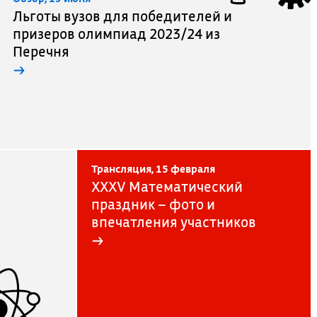
Льготы вузов для победителей и
призеров олимпиад 2023/24 из
Перечня
→
Трансляция, 15 февраля
XXXV Математический
праздник – фото и
впечатления участников
→