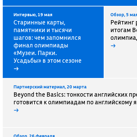
Интервью, 19 мая
Обзор, 5 ма
Старинные карты,
Рейтинг 
памятники и тысячи
итогам В
шагов: чем запомнился
олимпиад
финал олимпиады
→
«Музеи. Парки.
Усадьбы» в этом сезоне
→
Партнерский материал, 20 марта
Beyond the Basics: тонкости английских пр
готовится к олимпиадам по английскому 
→
Обзор, 26 февраля