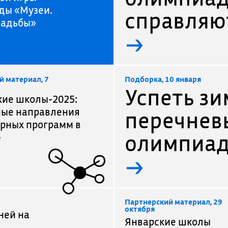
ды «Музеи.
справляют
садьбы»
→
й материал, 7
Подборка, 10 января
Успеть зи
ие школы-2025:
ные направления
перечнев
рных программ в
олимпиа
»
→
Партнерский материал, 29
октября
ней на
Январские школы