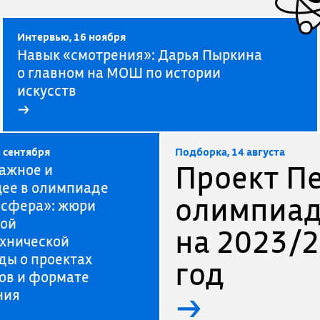
Интервью, 16 ноября
Навык «смотрения»: Дарья Пыркина
о главном на МОШ по истории
искусств
→
 сентября
Подборка, 14 августа
Проект П
ажное и
ее в олимпиаде
олимпиад
осфера»: жюри
кой
на 2023/
хнической
ы о проектах
год
ов и формате
ния
→