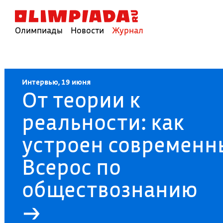
Олимпиады
Новости
Журнал
Интервью, 19 июня
От теории к
реальности: как
устроен современн
Всерос по
обществознанию
→